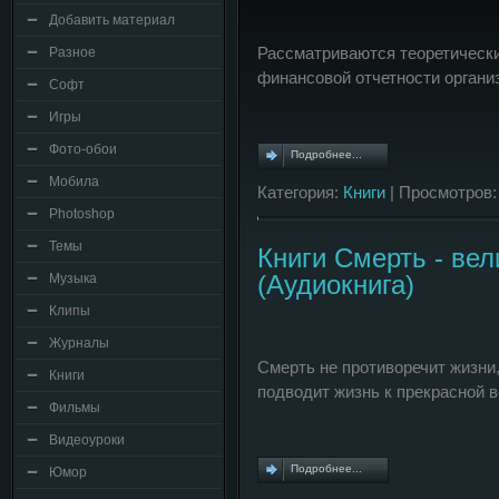
Добавить материал
Рассматриваются теоретическ
Разное
финансовой отчетности органи
Софт
Игры
Фото-обои
Подробнее...
Мобила
Категория:
Книги
| Просмотров:
Photoshop
Темы
Книги Смерть - ве
(Аудиокнига)
Музыка
Клипы
Журналы
Смерть не противоречит жизни,
Книги
подводит жизнь к прекрасной 
Фильмы
Видеоуроки
Подробнее...
Юмор