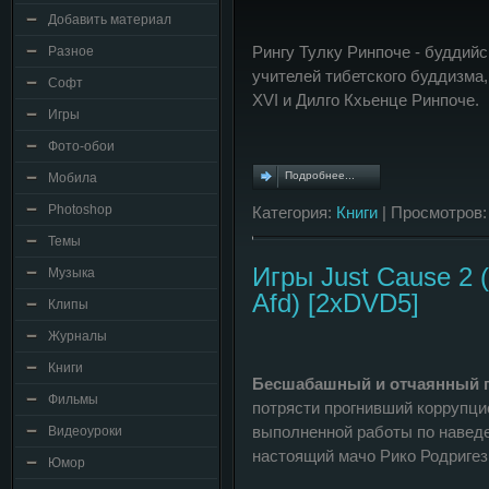
Добавить материал
Рингу Тулку Ринпоче - буддийс
Разное
учителей тибетского буддизма
Софт
XVI и Дилго Кхьенце Ринпоче.
Игры
Фото-обои
Подробнее...
Мобила
Photoshop
Категория:
Книги
| Просмотров:
Темы
Игры Just Cause 2
Музыка
Afd) [2xDVD5]
Клипы
Журналы
Книги
Бесшабашный и отчаянный г
Фильмы
потрясти прогнивший коррупц
выполненной работы по навед
Видеоуроки
настоящий мачо Рико Родригез
Юмор