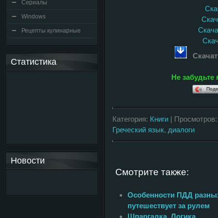
Сериалы
Скач
Windows
Скача
Скачат
Рецепты кулинарные
Скач
Скачат
Статистика
Не забудьте 
Поде
Категория:
Книги
| Просмотров:
Греческий язык
,
диалоги
Новости
Смотрите также:
Особенности ПДД разных 
путешествует за рулем
Шпаргалка. Логика