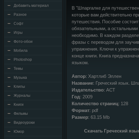
Добавить материал
В "Шпаргалке для путешествен
которые вам действительно при
Разное
путешествия. Пособие состоит
Софт
обязательными, а остальными 
Игры
необходимо. В каждом разделе
Фото-обои
фразы с переводом для заучива
упражнения. Ключи к упражнен
Мобила
конце книги. Книга предназнач
Photoshop
языком.
Темы
Автор
: Хартлиб Эллен
Музыка
Название
: Греческий язык. Ш
Клипы
Издательство
: АСТ
Журналы
Год
: 2009
Количество страниц
: 128
Книги
Формат
: pdf
Фильмы
Размер
: 63.15 Mb
Видеоуроки
Скачать Греческий язы
Юмор