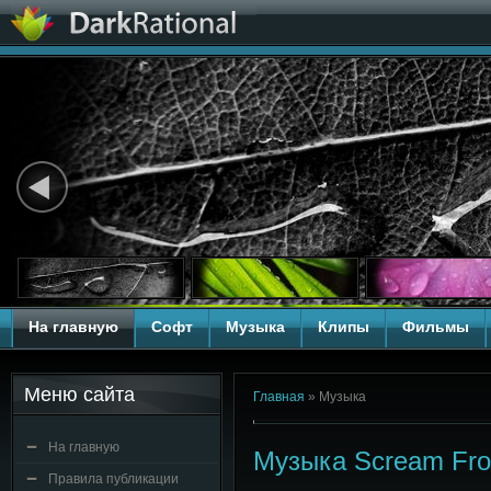
На главную
Софт
Музыка
Клипы
Фильмы
Меню сайта
Главная
»
Музыка
На главную
Музыка Scream Fro
Правила публикации