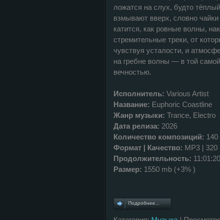
ложатся на слух, будто тёплы
взмывают вверх, словно чайки
катится, как ровные волны, на
стремительные треки, от котор
чувствуя усталости, и атмосфе
на гребне волны — в той самой
вечностью.
Исполнитель:
Various Artist
Название:
Euphoric Coastline
Жанр музыки:
Trance, Electro
Дата релиза:
2026
Количество композиций:
140
Формат | Качество:
MP3 | 320
Продолжительность:
11:01:2
Размер:
1550 mb (+3% )
Подробнее...
Категория:
Музыка
| Просмотро