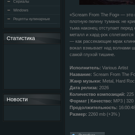
Сериалы
Windows
«Scream From The Fog» — это 
Рецепты кулинарные
плотную пелену тумана: не кри
тьма наконец отступает перед 
металл и хард‑рок сплетаются
Статистика
— как рассекающие мрак клинки
вокал взмывает над волнами 
самой глухой тишине.
Исполнитель:
Various Artist
Название:
Scream From The F
Жанр музыки:
Metal, Hard Roc
Дата релиза:
2026
Количество композиций:
225
Новости
Формат | Качество:
MP3 | 320
Продолжительность:
16:00:4
Размер:
2260 mb (+3% )
Подробнее...