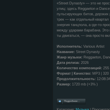
«Street Dynasty» — это не про
улиц: здесь Reggaeton и Danceh
пульсирующих битов, дерзких 
трек — как отдельный квартал 
энергия танцпола, а где‑то пр
между ударами барабана. Это м
ты двигаться, — она просто вк
Исполнитель:
Various Artist
Название:
Street Dynasty
Жанр музыки:
Reggaeton, Danc
Дата релиза:
2026
Количество композиций:
255
Формат | Качество:
MP3 | 320
Продолжительность:
12:08:3
Размер:
1720 mb (+3% )
Подробнее...
Категория:
Музыка
| Просмотро