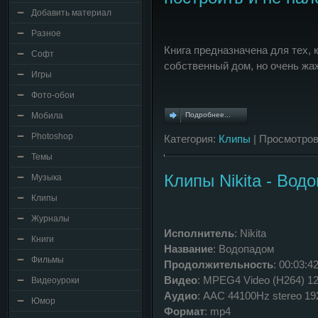
Добавить материал
Разное
Книга предназначена для тех, 
Софт
собственный дом, но очень жаж
Игры
Фото-обои
Мобила
Подробнее...
Photoshop
Категория:
Клипы
| Просмотров
Темы
Клипы Nikita - Вод
Музыка
Клипы
Журналы
Исполнитель
: Nikita
Книги
Название
: Водопадом
Фильмы
Продолжительность
: 00:03:4
Видео
: MPEG4 Video (H264) 1
Видеоуроки
Аудио
: AAC 44100Hz stereo 19
Юмор
Формат
: mp4