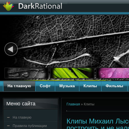
На главную
Софт
Музыка
Клипы
Фильмы
Меню сайта
Главная
»
Клипы
На главную
Клипы Михаил Лысо
Правила публикации
построить и не на