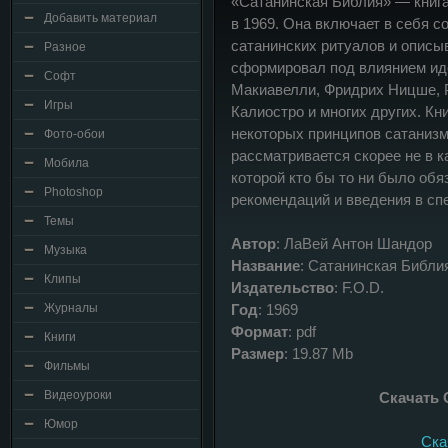
«Сатанинская Библия» — книг
Добавить материал
в 1969. Она включает в себя 
сатанинских ритуалов и описы
Разное
сформировал под влиянием иде
Софт
Макиавелли, Фридрих Ницше, 
Игры
Калиостро и многих других. Кн
некоторых принципов сатаниз
Фото-обои
рассматривается скорее не в к
Мобила
которой кто бы то ни было обя
Photoshop
рекомендаций и введения в сп
Темы
Автор
: ЛаВей Антон Шандор
Музыка
Название
: Сатанинская Библи
Клипы
Издательство
: F.O.D.
Журналы
Год
: 1969
Формат
: pdf
Книги
Размер
: 19.87 Mb
Фильмы
Видеоуроки
Скачать 
Юмор
Скач