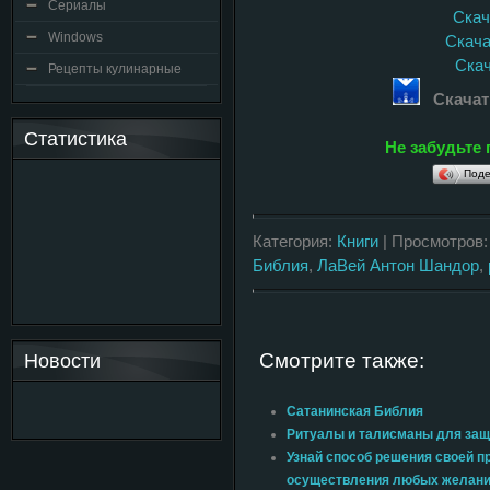
Сериалы
Скача
Windows
Скачат
Скач
Рецепты кулинарные
Скачат
Статистика
Не забудьте 
Поде
Категория:
Книги
| Просмотров:
Библия
,
ЛаВей Антон Шандор
,
Смотрите также:
Новости
Сатанинская Библия
Ритуалы и талисманы для защ
Узнай способ решения своей п
осуществления любых желан