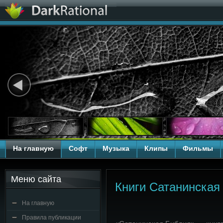
На главную
Софт
Музыка
Клипы
Фильмы
Меню сайта
Книги Сатанинская
На главную
Правила публикации