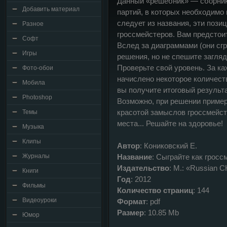
Данный «решебник» — сборник
Добавить материал
партий, в которых необходимо
следует из названия, эти пози
Разное
гроссмейстеров. Вам предстои
Софт
Вслед за диаграммами (они сг
Игры
решения, но не спешите загляд
Проверьте свой уровень. За к
Фото-обои
начислено некоторое количеств
Мобила
вы получите итоговый результ
Photoshop
Возможно, при решении пример
красотой замыслов гроссмейст
Темы
места... Решайте на здоровье!
Музыка
Клипы
Автор
: Кониковский Е.
Журналы
Название
: Сыграйте как гросс
Издательство
: М.: «Russian
Книги
Год
: 2012
Фильмы
Количество страниц
: 144
Видеоуроки
Формат
: pdf
Размер
: 10.85 Mb
Юмор