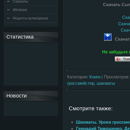
Сериалы
Скачать Сыг
Windows
Скач
Рецепты кулинарные
Скачат
Скач
Статистика
Скачат
Не забудьте 
Поде
Категория:
Книги
| Просмотров:
гроссмейстер
,
шахматы
Новости
Смотрите также:
Шахматы. Уроки гроссме
Геннадий Тимощенко. Де